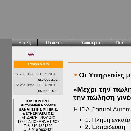
Αρχική
Προϊόντα
Υποστήριξη
Νέα
Εταιρικά Νέα
•
Οι Υπηρεσίες μ
Δελτίο Τύπου 31-05-2010
περισσότερα ...
Δελτίο Τύπου 30-04-2010
«Μέχρι την πώλη
περισσότερα ...
την πώληση γινό
IDA CONTROL
Automation Robotics
Η IDA Control Autom
ΠΑΝΑΓΙΩΤΗΣ Μ. ΠΙΚΗΣ
& ΣΥΝΕΡΓΑΤΑΙ Ο.Ε.
ΑΓ. ΔΗΜΗΤΡΙΟΥ 243
1. Πλήρη εγκατ
17342 ΑΓΙΟΣ ΔΗΜΗΤΡΙΟΣ
2. Εκπαίδευση,
Τηλ: 210.9821806
Φαξ: 210.9832431