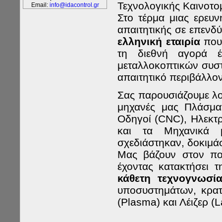
Τεχνολογικής Καινοτο
Email:
info@idacontrol.gr
Στο τέρμα μιας ερευν
απαιτητικής σε επενδ
ελληνική εταιρία
που
τη διεθνή αγορά 
μεταλλοκοπτικών συ
απαιτητικό περιβάλλον
Σας παρουσιάζουμε λο
μηχανές μας Πλάσμα
Οδηγοί
(CNC),
Ηλεκτρ
και τα Μηχανικά
σχεδιάστηκαν, δοκιμάσ
Μας βάζουν
στον
πο
έχοντας κατακτήσει τ
κάθετη τεχνογνωσί
υποσυστημάτων,
κρα
(
Plasma) και Λέιζερ (L