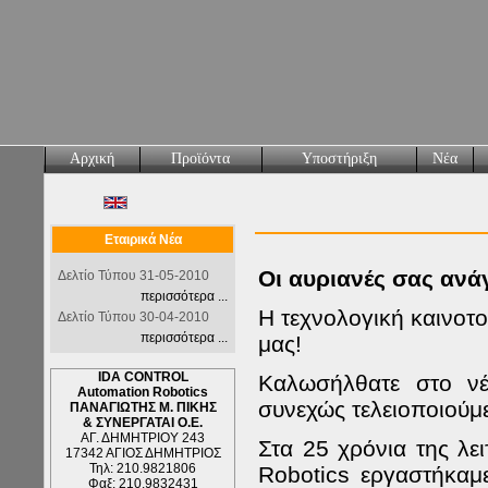
Αρχική
Προϊόντα
Υποστήριξη
Νέα
Εταιρικά Νέα
Οι αυριανές σας ανά
Δελτίο Τύπου 31-05-2010
περισσότερα ...
Η τεχνολογική καινοτο
Δελτίο Τύπου 30-04-2010
περισσότερα ...
μας!
IDA CONTROL
Καλωσήλθατε στο ν
Automation Robotics
συνεχώς
τελειοποιούμ
ΠΑΝΑΓΙΩΤΗΣ Μ. ΠΙΚΗΣ
& ΣΥΝΕΡΓΑΤΑΙ Ο.Ε.
ΑΓ. ΔΗΜΗΤΡΙΟΥ 243
Στα 25 χρόνια της λε
17342 ΑΓΙΟΣ ΔΗΜΗΤΡΙΟΣ
Τηλ: 210.9821806
Robotics
εργαστήκαμε
Φαξ: 210.9832431