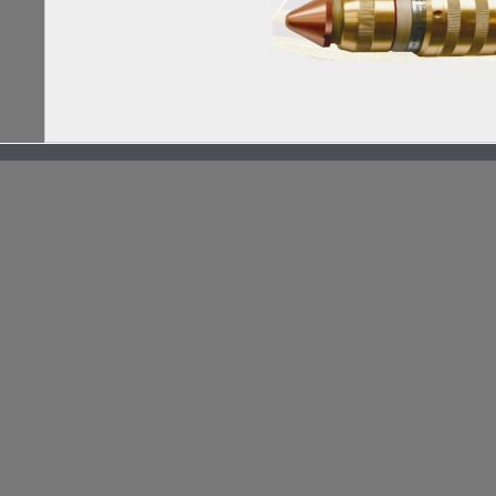
Τουριστικός οδηγός
Εκδρομές Χριστουγέννων 2016
ξενοδοχεία στην Αράχωβα